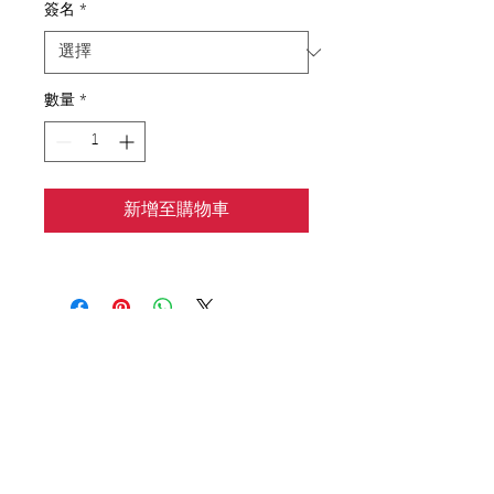
簽名
*
數量
*
新增至購物車
請提供閣下的聯絡資料, 與我們保持聯繫! 謝謝!
送出