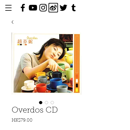
Overdos CD
HK$79.00
價
格