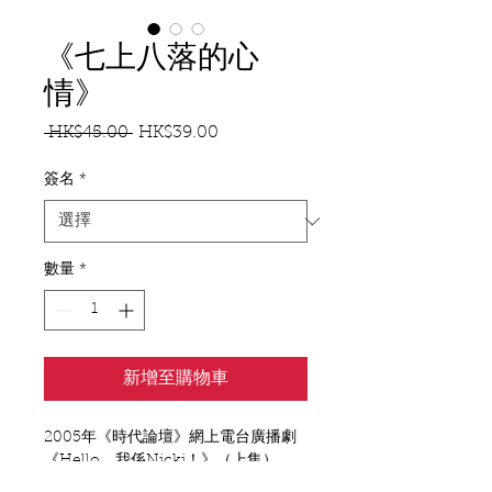
《七上八落的心
情》
 HK$45.00 
HK$39.00
一
促
般
銷
價
價
簽名
*
格
格
數量
*
新增至購物車
2005年《時代論壇》網上電台廣播劇 
《Hello，我係Nicki！》（上集）。